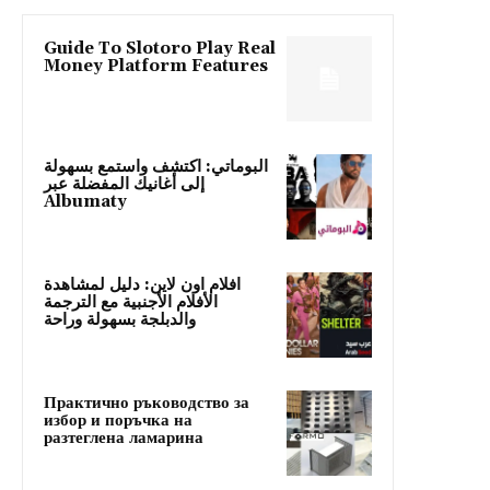
Guide To Slotoro Play Real
Money Platform Features
البوماتي: اكتشف واستمع بسهولة
إلى أغانيك المفضلة عبر
Albumaty
افلام اون لاين: دليل لمشاهدة
الأفلام الأجنبية مع الترجمة
والدبلجة بسهولة وراحة
Практично ръководство за
избор и поръчка на
разтеглена ламарина