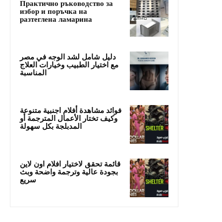
Практично ръководство за
избор и поръчка на
разтеглена ламарина
دليل شامل لشد الوجه في مصر
مع اختيار الطبيب وخيارات العلاج
المناسبة
فوائد مشاهدة أفلام اجنبية متنوعة
وكيف تختار الأعمال المترجمة أو
المدبلجة بكل سهولة
قائمة تحقق لاختيار افلام اون لاين
بجودة عالية وترجمة واضحة وبث
سريع