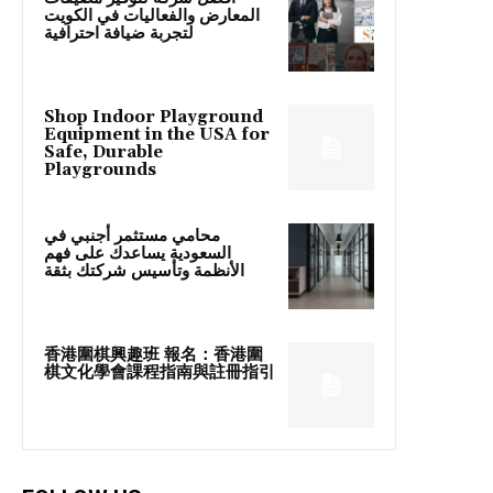
المعارض والفعاليات في الكويت
لتجربة ضيافة احترافية
Shop Indoor Playground
Equipment in the USA for
Safe, Durable
Playgrounds
محامي مستثمر أجنبي في
السعودية يساعدك على فهم
الأنظمة وتأسيس شركتك بثقة
香港圍棋興趣班 報名：香港圍
棋文化學會課程指南與註冊指引