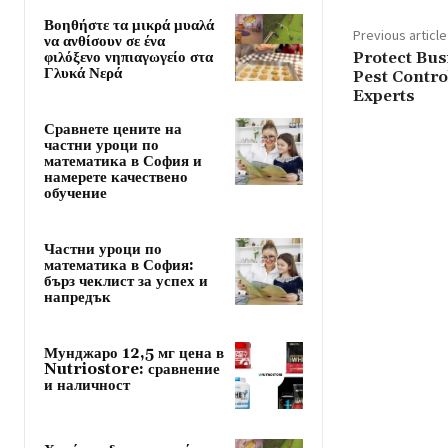
Βοηθήστε τα μικρά μυαλά
Previous article
να ανθίσουν σε ένα
φιλόξενο νηπιαγωγείο στα
Protect Bu
Γλυκά Νερά
Pest Contro
Experts
Сравнете цените на
частни уроци по
математика в София и
намерете качествено
обучение
Частни уроци по
математика в София:
бърз чеклист за успех и
напредък
Мунджаро 12,5 мг цена в
Nutriostore: сравнение
и наличност