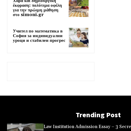
Χαρά και δημιουργική
έκφραση: πολύτιμα οφέλη
για την πρώιμη μάθηση
στο simoni.gr
Учител по математика в
София за индивидуални
уроци и стабилен прогрес
Trending Post
Law Institution Admission Essay – 3 Secret