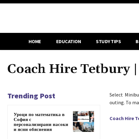
HOME
EDUCATION
STUDY TIPS
B
Coach Hire Tetbury 
Trending Post
Select Minib
outing. To ma
Уроци по математика в
Coach Hire T
София с
персонализирани насоки
и ясни обяснения