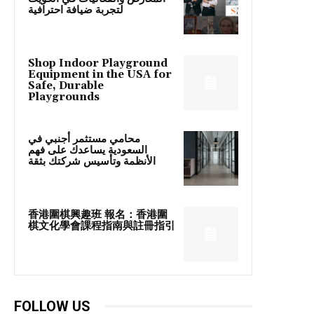
لتجربة ضيافة احترافية
Shop Indoor Playground
Equipment in the USA for
Safe, Durable
Playgrounds
محامي مستثمر أجنبي في
السعودية يساعدك على فهم
الأنظمة وتأسيس شركتك بثقة
香港圍棋興趣班 報名：香港圍
棋文化學會課程指南與註冊指引
FOLLOW US