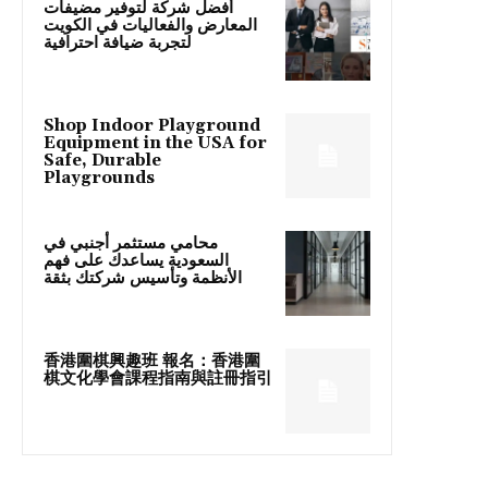
أفضل شركة لتوفير مضيفات
المعارض والفعاليات في الكويت
لتجربة ضيافة احترافية
Shop Indoor Playground
Equipment in the USA for
Safe, Durable
Playgrounds
محامي مستثمر أجنبي في
السعودية يساعدك على فهم
الأنظمة وتأسيس شركتك بثقة
香港圍棋興趣班 報名：香港圍
棋文化學會課程指南與註冊指引