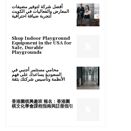
أفضل شركة لتوفير مضيفات
المعارض والفعاليات في الكويت
لتجربة ضيافة احترافية
Shop Indoor Playground
Equipment in the USA for
Safe, Durable
Playgrounds
محامي مستثمر أجنبي في
السعودية يساعدك على فهم
الأنظمة وتأسيس شركتك بثقة
香港圍棋興趣班 報名：香港圍
棋文化學會課程指南與註冊指引