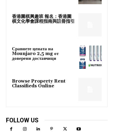
香港圍棋興趣班 報名：香港圍
棋文化學會課程指南與註冊指引
Сравнете цената на
Mounjaro 2,5 mg от
доверени доставчици
Browse Property Rent
Classifieds Online
FOLLOW US