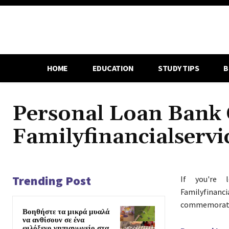
HOME
EDUCATION
STUDY TIPS
B
Personal Loan Bank 
Familyfinancialservi
Trending Post
If you're 
Familyfinanc
commemorate 
Βοηθήστε τα μικρά μυαλά
να ανθίσουν σε ένα
φιλόξενο νηπιαγωγείο στα