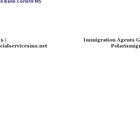
n Bank Corinth MS
s |
Immigration Agents Go
cialservicesms.net
Polarismig