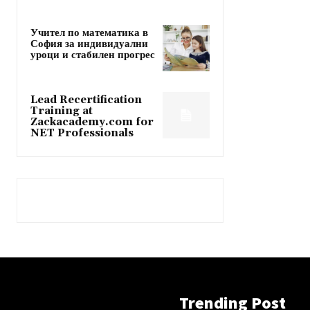
Учител по математика в
София за индивидуални
уроци и стабилен прогрес
Lead Recertification
Training at
Zackacademy.com for
NET Professionals
Trending Post