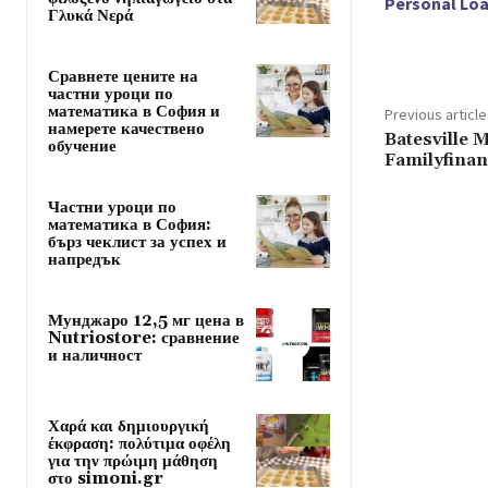
Personal Loa
Γλυκά Νερά
Сравнете цените на
частни уроци по
математика в София и
Previous article
намерете качествено
Batesville M
обучение
Familyfinan
Частни уроци по
математика в София:
бърз чеклист за успех и
напредък
Мунджаро 12,5 мг цена в
Nutriostore: сравнение
и наличност
Χαρά και δημιουργική
έκφραση: πολύτιμα οφέλη
για την πρώιμη μάθηση
στο simoni.gr