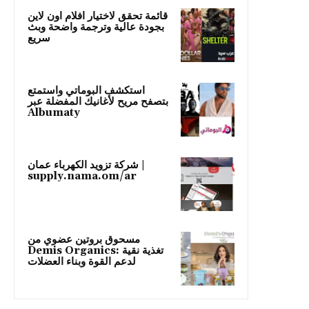
قائمة تحقق لاختيار افلام اون لاين
بجودة عالية وترجمة واضحة وبث
سريع
استكشف البوماتي واستمتع
بتصفح مريح لأغانيك المفضلة عبر
Albumaty
شركة تزويد الكهرباء عمان |
supply.nama.om/ar
مسحوق بروتين عضوي من
Demis Organics: تغذية نقية
لدعم القوة وبناء العضلات