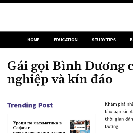
HOME
EDUCATION
STUDY TIPS
B
Gái gọi Bình Dương 
nghiệp và kín đáo
Trending Post
Khám phá nhữn
bầu bạn kín 
thời gian đá
Уроци по математика в
Dương.
София с
персонализирани насоки