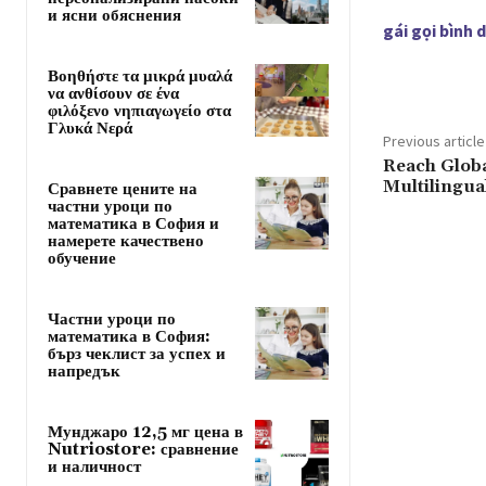
и ясни обяснения
gái gọi bình 
Βοηθήστε τα μικρά μυαλά
να ανθίσουν σε ένα
φιλόξενο νηπιαγωγείο στα
Γλυκά Νερά
Previous article
Reach Globa
Multilingua
Сравнете цените на
частни уроци по
математика в София и
намерете качествено
обучение
Частни уроци по
математика в София:
бърз чеклист за успех и
напредък
Мунджаро 12,5 мг цена в
Nutriostore: сравнение
и наличност