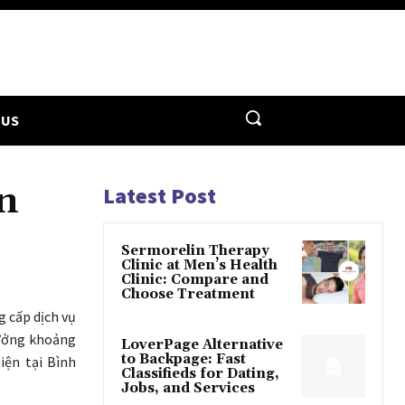
 US
n
Latest Post
Sermorelin Therapy
Clinic at Men’s Health
Clinic: Compare and
Choose Treatment
 cấp dịch vụ
hưởng khoảng
LoverPage Alternative
to Backpage: Fast
iện tại Bình
Classifieds for Dating,
Jobs, and Services