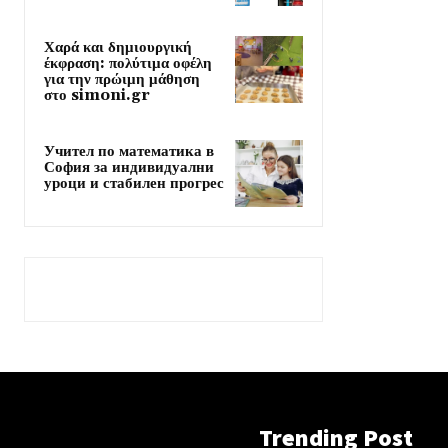
Χαρά και δημιουργική
έκφραση: πολύτιμα οφέλη
για την πρώιμη μάθηση
στο simoni.gr
Учител по математика в
София за индивидуални
уроци и стабилен прогрес
Trending Post