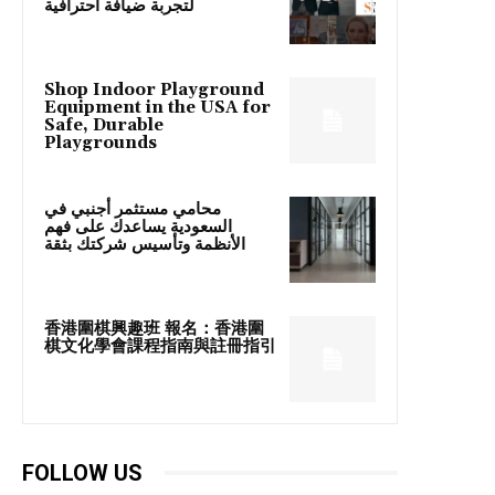
لتجربة ضيافة احترافية
Shop Indoor Playground
Equipment in the USA for
Safe, Durable
Playgrounds
محامي مستثمر أجنبي في
السعودية يساعدك على فهم
الأنظمة وتأسيس شركتك بثقة
香港圍棋興趣班 報名：香港圍
棋文化學會課程指南與註冊指引
FOLLOW US