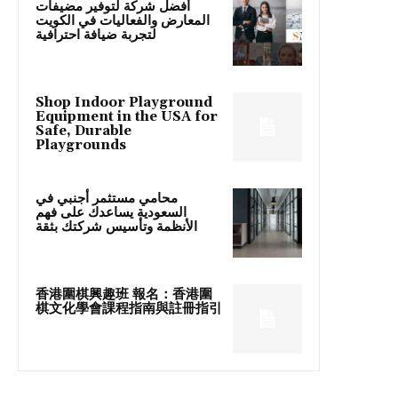
أفضل شركة لتوفير مضيفات
المعارض والفعاليات في الكويت
لتجربة ضيافة احترافية
Shop Indoor Playground
Equipment in the USA for
Safe, Durable
Playgrounds
محامي مستثمر أجنبي في
السعودية يساعدك على فهم
الأنظمة وتأسيس شركتك بثقة
香港圍棋興趣班 報名：香港圍
棋文化學會課程指南與註冊指引